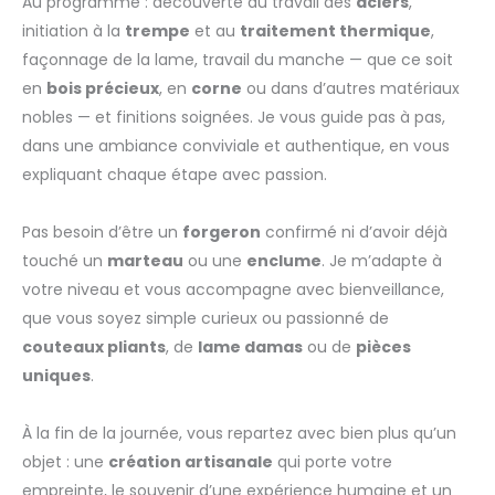
Au programme : découverte du travail des
aciers
,
initiation à la
trempe
et au
traitement thermique
,
façonnage de la lame, travail du manche — que ce soit
en
bois précieux
, en
corne
ou dans d’autres matériaux
nobles — et finitions soignées. Je vous guide pas à pas,
dans une ambiance conviviale et authentique, en vous
expliquant chaque étape avec passion.
Pas besoin d’être un
forgeron
confirmé ni d’avoir déjà
touché un
marteau
ou une
enclume
. Je m’adapte à
votre niveau et vous accompagne avec bienveillance,
que vous soyez simple curieux ou passionné de
couteaux pliants
, de
lame damas
ou de
pièces
uniques
.
À la fin de la journée, vous repartez avec bien plus qu’un
objet : une
création artisanale
qui porte votre
empreinte, le souvenir d’une expérience humaine et un