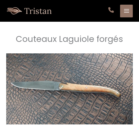
Aller
au
contenu
Couteaux Laguiole forgés