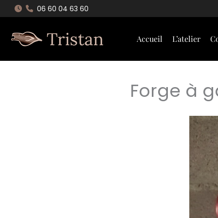
Aller
06 60 04 63 60
au
contenu
Accueil
L’atelier
Co
Forge à ga