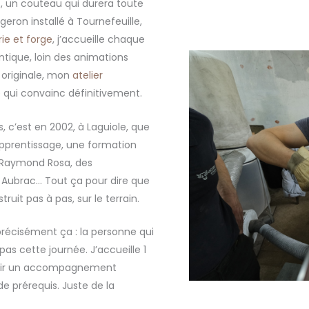
s, un couteau qui durera toute
rgeron installé à Tournefeuille,
ie et forge
, j’accueille chaque
ntique, loin des animations
 originale, mon
atelier
 qui convainc définitivement.
, c’est en 2002, à Laguiole, que
apprentissage, une formation
 Raymond Rosa, des
Aubrac… Tout ça pour dire que
truit pas à pas, sur le terrain.
précisément ça : la personne qui
as cette journée. J’accueille 1
ntir un accompagnement
e prérequis. Juste de la