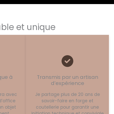
able et unique
que à
Transmis par un artisan
d’expérience
ira avec
Je partage plus de 20 ans de
’office
savoir-faire en forge et
un objet
coutellerie pour garantir une
ment
initiation technique et conviviale