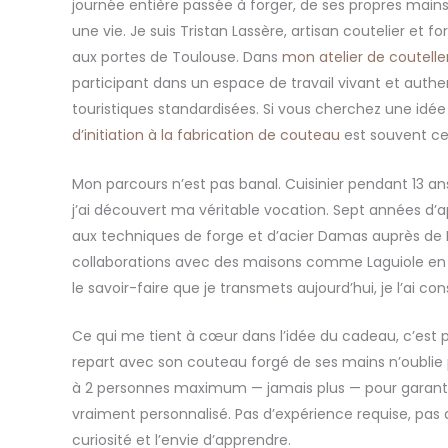
journée entière passée à forger, de ses propres main
une vie. Je suis Tristan Lassère, artisan coutelier et fo
aux portes de Toulouse. Dans
mon atelier de couteller
participant dans un espace de travail vivant et authe
touristiques standardisées. Si vous cherchez une idée
d’initiation à la fabrication de couteau
est souvent ce
Mon parcours n’est pas banal. Cuisinier pendant 13 ans
j’ai découvert ma véritable vocation. Sept années d’
aux techniques de forge et d’acier Damas auprès de
collaborations avec des maisons comme Laguiole en 
le savoir-faire que je transmets aujourd’hui, je l’ai cons
Ce qui me tient à cœur dans l’idée du cadeau, c’est 
repart avec son couteau forgé de ses mains n’oublie p
à 2 personnes maximum — jamais plus — pour gara
vraiment personnalisé. Pas d’expérience requise, pas d
curiosité et l’envie d’apprendre.