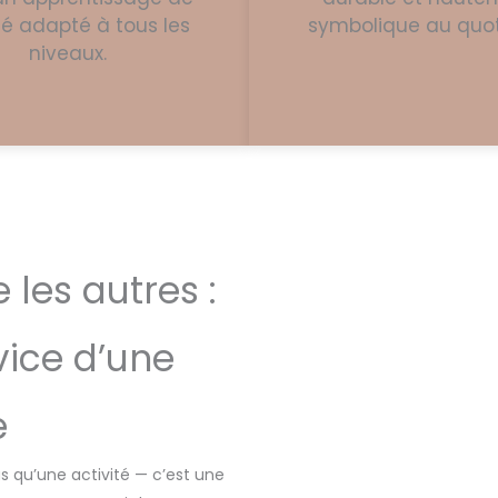
té adapté à tous les
symbolique au quot
niveaux.
es autres :
vice d’une
e
plus qu’une activité — c’est une