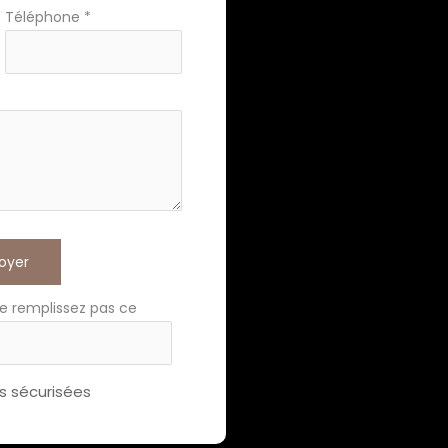
Téléphone
*
oyer
e remplissez pas ce
 sécurisées