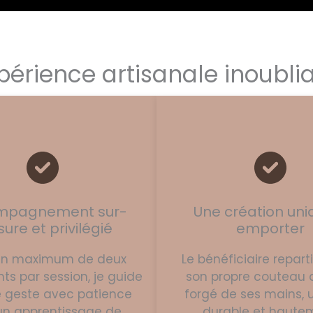
périence artisanale inoubli
mpagnement sur-
Une création uni
ure et privilégié
emporter
un maximum de deux
Le bénéficiaire repart
nts par session, je guide
son propre couteau d
 geste avec patience
forgé de ses mains, 
un apprentissage de
durable et haute