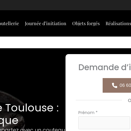
utellerie
Journée d’initiation
Objets forgés
Réalisation
Demande d’i
06 60
e Toulouse :
Formulaire
Prénom
*
ique
simple
avec
 Repartez avec un couteau