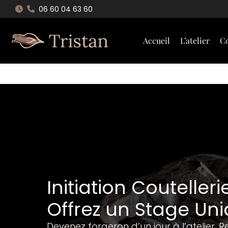
Aller
06 60 04 63 60
au
contenu
Accueil
L’atelier
Co
Initiation Coutelleri
Offrez un Stage Un
Devenez forgeron d’un jour à l’atelier.