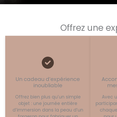
Offrez une ex
Un cadeau d’expérience
Acco
inoubliable
mes
Offrez bien plus qu’un simple
Avec 
objet : une journée entière
participa
d’immersion dans la peau d’un
chaque
forgeron pour fabriquer un
pour 